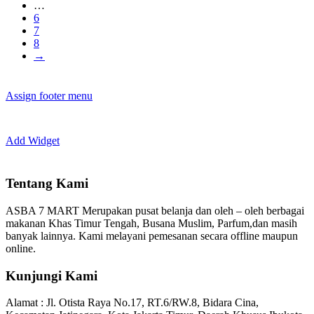
…
6
7
8
→
Assign footer menu
Add Widget
Tentang Kami
ASBA 7 MART Merupakan pusat belanja dan oleh – oleh berbagai
makanan Khas Timur Tengah, Busana Muslim, Parfum,dan masih
banyak lainnya. Kami melayani pemesanan secara offline maupun
online.
Kunjungi Kami
Alamat :
Jl. Otista Raya No.17, RT.6/RW.8, Bidara Cina,