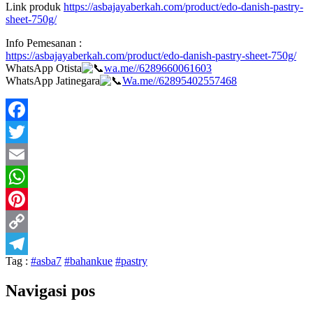
Link produk
https://asbajayaberkah.com/product/edo-danish-pastry-
sheet-750g/
Info Pemesanan :
https://asbajayaberkah.com/product/edo-danish-pastry-sheet-750g/
WhatsApp Otista
wa.me//6289660061603
WhatsApp Jatinegara
Wa.me//62895402557468
Facebook
Twitter
Email
WhatsApp
Pinterest
Copy
Tag :
#asba7
#bahankue
#pastry
Link
Telegram
Navigasi pos