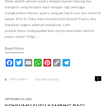
Sheet adalah adonan pastry dengan lapisan tepung dan
margarin yang berlapis-lapis dengan ragi sehingga
menghasilkan tekstur pastry yang garing di luar dan moist di
dalam. Kini Di Toko Asba tersedia Edo Danish Pastry. Ayo
dapatkan segera sebelum kehabisan. Link
produk https://asbajayaberkah.com/product/edo-danish-
pastry-sheet-750g/ …
EDO
Read More
DANISH
PASTRY
SHEET
Facebook
Twitter
Email
WhatsApp
Pinterest
Copy
Telegram
750G
Link
0
TOKO ASBA 7
UNCATEGORIZED
SEPTEMBER 24, 2024