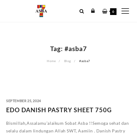
Skip
to
0
content
Tag:
#asba7
Home
Blog
#asba7
SEPTEMBER 25, 2024
EDO DANISH PASTRY SHEET 750G
Bismillah,Assalamu’alaikum Sobat Asba !!Semoga sehat dan
selalu dalam lindungan Allah SWT, Aamiin . Danish Pastry