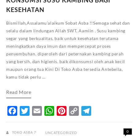
KONSUMSI SUSU KAMBING BAGI
KESEHATAN
Bismillah,Assalamu’alaikum Sobat Asba !!Semoga sehat dan
selalu dalam lindungan Allah SWT, Aamiin . Susu kambing
segar yang berkualitas, baik untuk kesehatan terutama
meningkatkan daya imun dan mempercepat proses
penyembuhan. diperoleh dari peternakan kambing perah
yang bersih, dan higienis. baik dikonsumsi oleh anak kecil
maupun orang tua Kini Di Toko Asba tersedia Antebella,
kamu tidak perlu …
KONSUMSI
Read More
SUSU
KAMBING
BAGI
Facebook
Twitter
Email
WhatsApp
Pinterest
Copy
Telegram
KESEHATAN
Link
0
TOKO ASBA 7
UNCATEGORIZED