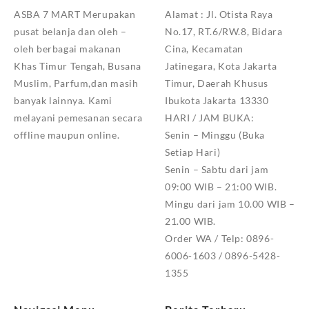
ASBA 7 MART Merupakan
Alamat :
Jl. Otista Raya
pusat belanja dan oleh –
No.17, RT.6/RW.8, Bidara
oleh berbagai makanan
Cina, Kecamatan
Khas Timur Tengah, Busana
Jatinegara, Kota Jakarta
Muslim, Parfum,dan masih
Timur, Daerah Khusus
banyak lainnya. Kami
Ibukota Jakarta 13330
melayani pemesanan secara
HARI / JAM BUKA:
offline maupun online.
Senin – Minggu (Buka
Setiap Hari)
Senin – Sabtu dari jam
09:00 WIB – 21:00 WIB.
Mingu dari jam 10.00 WIB –
21.00 WIB.
Order WA / Telp: 0896-
6006-1603 / 0896-5428-
1355