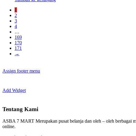
1
2
3
4
…
169
170
171
→
Assign footer menu
Add Widget
Tentang Kami
ASBA 7 MART Merupakan pusat belanja dan oleh – oleh berbagai m
online.