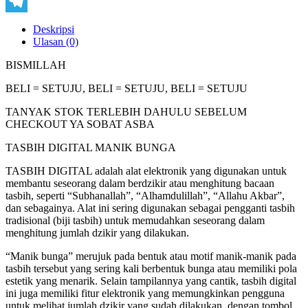
Copy
Link
Telegram
Deskripsi
Ulasan (0)
BISMILLAH
BELI = SETUJU, BELI = SETUJU, BELI = SETUJU
TANYAK STOK TERLEBIH DAHULU SEBELUM
CHECKOUT YA SOBAT ASBA
TASBIH DIGITAL MANIK BUNGA
TASBIH DIGITAL adalah alat elektronik yang digunakan untuk
membantu seseorang dalam berdzikir atau menghitung bacaan
tasbih, seperti “Subhanallah”, “Alhamdulillah”, “Allahu Akbar”,
dan sebagainya. Alat ini sering digunakan sebagai pengganti tasbih
tradisional (biji tasbih) untuk memudahkan seseorang dalam
menghitung jumlah dzikir yang dilakukan.
“Manik bunga” merujuk pada bentuk atau motif manik-manik pada
tasbih tersebut yang sering kali berbentuk bunga atau memiliki pola
estetik yang menarik. Selain tampilannya yang cantik, tasbih digital
ini juga memiliki fitur elektronik yang memungkinkan pengguna
untuk melihat jumlah dzikir yang sudah dilakukan, dengan tombol