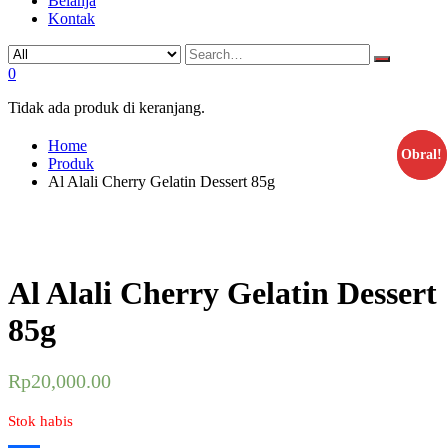
Belanja
Kontak
0
Tidak ada produk di keranjang.
Home
Obral!
Obral!
Produk
Al Alali Cherry Gelatin Dessert 85g
Al Alali Cherry Gelatin Dessert
85g
Rp
20,000.00
Stok habis