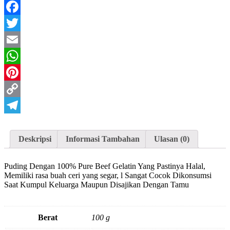
Facebook
Twitter
Email
WhatsApp
Pinterest
Copy
Link
Telegram
Deskripsi
Informasi Tambahan
Ulasan (0)
Puding Dengan 100% Pure Beef Gelatin Yang Pastinya Halal,
Memiliki rasa buah ceri yang segar, l Sangat Cocok Dikonsumsi
Saat Kumpul Keluarga Maupun Disajikan Dengan Tamu
Berat
100 g