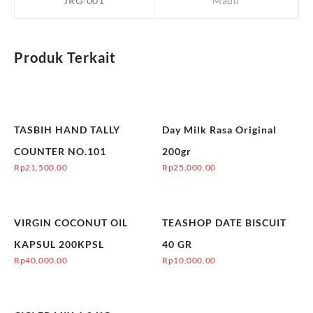
JRG-001
Madu
Produk Terkait
TASBIH HAND TALLY
Day Milk Rasa Original
COUNTER NO.101
200gr
Rp
21,500.00
Rp
25,000.00
VIRGIN COCONUT OIL
TEASHOP DATE BISCUIT
KAPSUL 200KPSL
40 GR
Rp
40,000.00
Rp
10,000.00