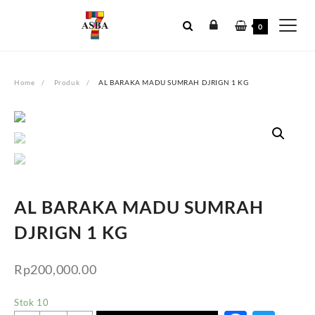
Skip
to
0
content
Home
Produk
AL BARAKA MADU SUMRAH DJRIGN 1 KG
AL BARAKA MADU SUMRAH
DJRIGN 1 KG
Rp
200,000.00
Stok 10