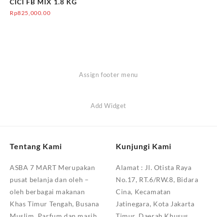
CICI FB MIX 1.8 KG
Rp
825,000.00
Assign footer menu
Add Widget
Tentang Kami
Kunjungi Kami
ASBA 7 MART Merupakan
Alamat :
Jl. Otista Raya
pusat belanja dan oleh –
No.17, RT.6/RW.8, Bidara
oleh berbagai makanan
Cina, Kecamatan
Khas Timur Tengah, Busana
Jatinegara, Kota Jakarta
Muslim, Parfum,dan masih
Timur, Daerah Khusus