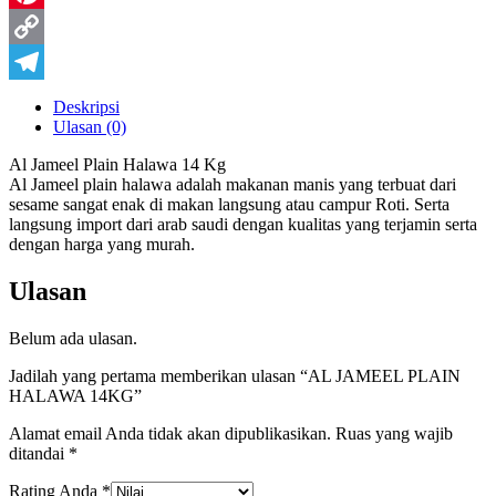
Pinterest
Copy
Link
Telegram
Deskripsi
Ulasan (0)
Al Jameel Plain Halawa 14 Kg
Al Jameel plain halawa adalah makanan manis yang terbuat dari
sesame sangat enak di makan langsung atau campur Roti. Serta
langsung import dari arab saudi dengan kualitas yang terjamin serta
dengan harga yang murah.
Ulasan
Belum ada ulasan.
Jadilah yang pertama memberikan ulasan “AL JAMEEL PLAIN
HALAWA 14KG”
Alamat email Anda tidak akan dipublikasikan.
Ruas yang wajib
ditandai
*
Rating Anda
*