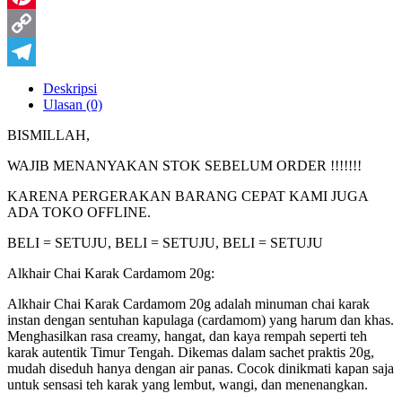
Pinterest
Copy
Link
Telegram
Deskripsi
Ulasan (0)
BISMILLAH,
WAJIB MENANYAKAN STOK SEBELUM ORDER !!!!!!!
KARENA PERGERAKAN BARANG CEPAT KAMI JUGA
ADA TOKO OFFLINE.
BELI = SETUJU, BELI = SETUJU, BELI = SETUJU
Alkhair Chai Karak Cardamom 20g:
Alkhair Chai Karak Cardamom 20g adalah minuman chai karak
instan dengan sentuhan kapulaga (cardamom) yang harum dan khas.
Menghasilkan rasa creamy, hangat, dan kaya rempah seperti teh
karak autentik Timur Tengah. Dikemas dalam sachet praktis 20g,
mudah diseduh hanya dengan air panas. Cocok dinikmati kapan saja
untuk sensasi teh karak yang lembut, wangi, dan menenangkan.