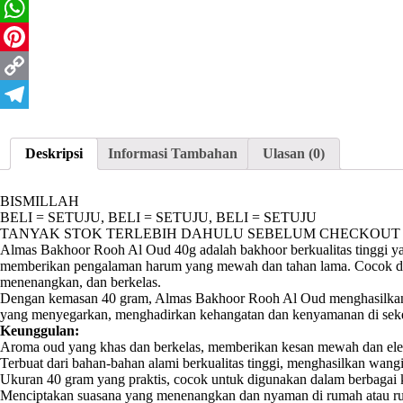
Email
WhatsApp
Pinterest
Copy
Link
Telegram
Deskripsi
Informasi Tambahan
Ulasan (0)
BISMILLAH
BELI = SETUJU, BELI = SETUJU, BELI = SETUJU
TANYAK STOK TERLEBIH DAHULU SEBELUM CHECKOUT 
Almas Bakhoor Rooh Al Oud 40g adalah bakhoor berkualitas tinggi y
memberikan pengalaman harum yang mewah dan tahan lama. Cocok digu
menenangkan, dan berkelas.
Dengan kemasan 40 gram, Almas Bakhoor Rooh Al Oud menghasilkan
yang menyegarkan, menghadirkan kehangatan dan kenyamanan di seke
Keunggulan:
Aroma oud yang khas dan berkelas, memberikan kesan mewah dan ele
Terbuat dari bahan-bahan alami berkualitas tinggi, menghasilkan wang
Ukuran 40 gram yang praktis, cocok untuk digunakan dalam berbagai
Menciptakan suasana yang menenangkan dan nyaman di rumah atau ru