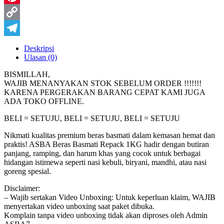
Pinterest
Copy
Link
Telegram
Deskripsi
Ulasan (0)
BISMILLAH,
WAJIB MENANYAKAN STOK SEBELUM ORDER !!!!!!!
KARENA PERGERAKAN BARANG CEPAT KAMI JUGA
ADA TOKO OFFLINE.
BELI = SETUJU, BELI = SETUJU, BELI = SETUJU
Nikmati kualitas premium beras basmati dalam kemasan hemat dan
praktis! ASBA Beras Basmati Repack 1KG hadir dengan butiran
panjang, ramping, dan harum khas yang cocok untuk berbagai
hidangan istimewa seperti nasi kebuli, biryani, mandhi, atau nasi
goreng spesial.
Disclaimer:
– Wajib sertakan Video Unboxing: Untuk keperluan klaim, WAJIB
menyertakan video unboxing saat paket dibuka.
Komplain tanpa video unboxing tidak akan diproses oleh Admin