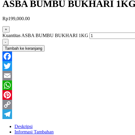
ASBA BUMBU BUKHARI 1K
Rp
199,000.00
+
Kuantitas ASBA BUMBU BUKHARI 1KG
-
Tambah ke keranjang
Facebook
Twitter
Email
WhatsApp
Pinterest
Copy
Link
Telegram
Deskripsi
Informasi Tambahan