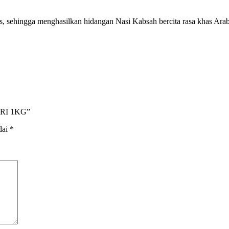
as, sehingga menghasilkan hidangan Nasi Kabsah bercita rasa khas Ar
ARI 1KG”
dai
*