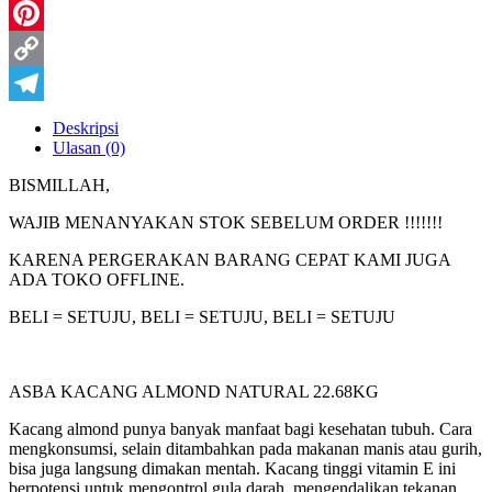
WhatsApp
Pinterest
Copy
Link
Telegram
Deskripsi
Ulasan (0)
BISMILLAH,
WAJIB MENANYAKAN STOK SEBELUM ORDER !!!!!!!
KARENA PERGERAKAN BARANG CEPAT KAMI JUGA
ADA TOKO OFFLINE.
BELI = SETUJU, BELI = SETUJU, BELI = SETUJU
ASBA KACANG ALMOND NATURAL 22.68KG
Kacang almond punya banyak manfaat bagi kesehatan tubuh. Cara
mengkonsumsi, selain ditambahkan pada makanan manis atau gurih,
bisa juga langsung dimakan mentah. Kacang tinggi vitamin E ini
berpotensi untuk mengontrol gula darah, mengendalikan tekanan