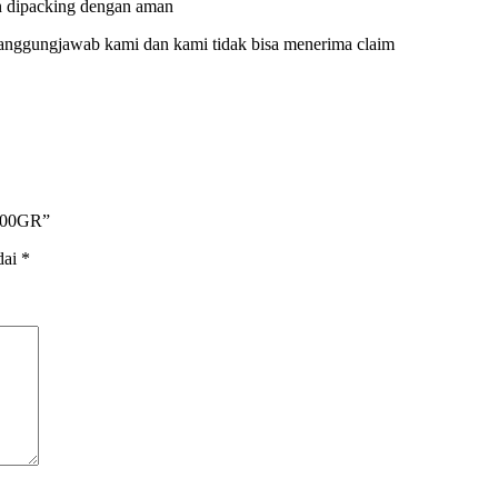
n dipacking dengan aman
anggungjawab kami dan kami tidak bisa menerima claim
100GR”
dai
*