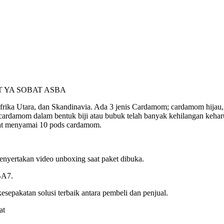
 YA SOBAT ASBA
Afrika Utara, dan Skandinavia. Ada 3 jenis Cardamom; cardamom hij
cardamom dalam bentuk biji atau bubuk telah banyak kehilangan ke
pat menyamai 10 pods cardamom.
nyertakan video unboxing saat paket dibuka.
BA7.
sepakatan solusi terbaik antara pembeli dan penjual.
at