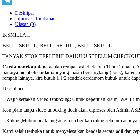
Copy
Link
Telegram
Deskripsi
Informasi Tambahan
Ulasan (0)
BISMILLAH
BELI = SETUJU, BELI = SETUJU, BELI = SETUJU
TANYAK STOK TERLEBIH DAHULU SEBELUM CHECKOUT
Cardamom/kapulaga
adalah rempah asli di daerah Timur Tengah, 
baiknya membeli cardamom yang masih bercangkang (pods), karena 
rempah lainnya, kira butuh 1 1/2 sendok cardamom bubuk untuk da
Disclaimer:
– Wajib sertakan Video Unboxing: Untuk keperluan klaim, WAJIB me
Komplain tanpa video unboxing tidak akan diproses oleh Admin AS
– Rating:,Mohon tidak langsung memberikan rating sebelum adanya ke
Kami selalu terbuka untuk menyelesaikan kendala secara adil dan cep