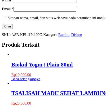
Nama
*
Email
*
Simpan nama, email, dan situs web saya pada peramban ini untuk
SKU:
ASB-KPL-1P-100G
Kategori:
Bumbu
,
Diskon
Produk Terkait
Biokul Yogurt Plain 80ml
Rp
10,000.00
Baca selengkapnya
TSALISAH MADU SEHAT LAMBUN
Rp
23,000.00