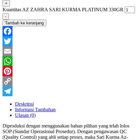
+
Kuantitas AZ ZAHRA SARI KURMA PLATINUM 330GR
-
Tambah ke keranjang
Facebook
Twitter
Email
WhatsApp
Pinterest
Copy
Link
Telegram
Deskripsi
Informasi Tambahan
Ulasan (0)
Diproduksi dengan menggunakan bahan pilihan yang telah lolos
SOP (Standar Operasional Prosedur). Dengan pengawasan QC
(Quality Control) yang ahli setiap proses, maka Sari Kurma Az-