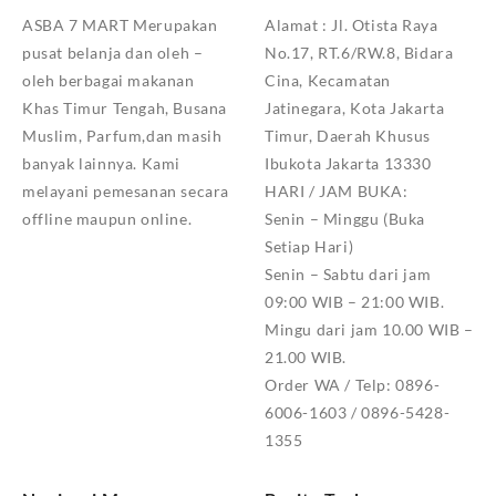
ASBA 7 MART Merupakan
Alamat :
Jl. Otista Raya
pusat belanja dan oleh –
No.17, RT.6/RW.8, Bidara
oleh berbagai makanan
Cina, Kecamatan
Khas Timur Tengah, Busana
Jatinegara, Kota Jakarta
Muslim, Parfum,dan masih
Timur, Daerah Khusus
banyak lainnya. Kami
Ibukota Jakarta 13330
melayani pemesanan secara
HARI / JAM BUKA:
offline maupun online.
Senin – Minggu (Buka
Setiap Hari)
Senin – Sabtu dari jam
09:00 WIB – 21:00 WIB.
Mingu dari jam 10.00 WIB –
21.00 WIB.
Order WA / Telp: 0896-
6006-1603 / 0896-5428-
1355