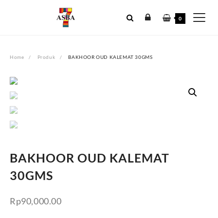
Skip
to
0
content
Home
Produk
BAKHOOR OUD KALEMAT 30GMS
BAKHOOR OUD KALEMAT
30GMS
Rp
90,000.00