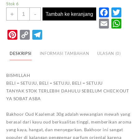
Stok 6
Faceb
Twi
Kuantitas
+
-
Tambah ke keranjang
BAKHOOR
Email
Wh
OUD
Pinterest
Copy
Telegram
KALEMAT
Link
30GMS
DESKRIPSI
INFORMASI TAMBAHAN
ULASAN (0)
BISMILLAH
BELI = SETUJU, BELI = SETUJU, BELI = SETUJU
TANYAK STOK TERLEBIH DAHULU SEBELUM CHECKOUT
YA SOBAT ASBA
Bakhoor Oud Kaalemat 30g adalah wewangian mewah yang
berasal dari kayu oud berkualitas tinggi, memberikan aroma
yang kaya, hangat, dan menyegarkan. Bakhoor ini sangat
populer di kalangan penggemar parfum oriental karena