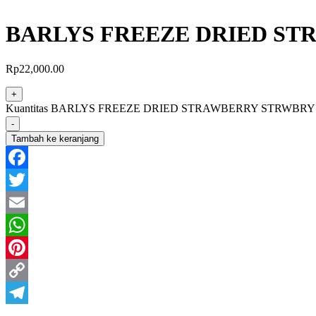
BARLYS FREEZE DRIED ST
Rp
22,000.00
+
Kuantitas BARLYS FREEZE DRIED STRAWBERRY STRWBRY
-
Tambah ke keranjang
Facebook
Twitter
Email
WhatsApp
Pinterest
Copy
Link
Telegram