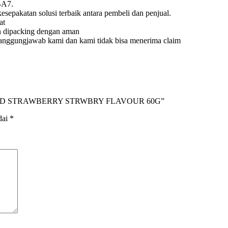
BA7.
sepakatan solusi terbaik antara pembeli dan penjual.
at
n dipacking dengan aman
anggungjawab kami dan kami tidak bisa menerima claim
E DRIED STRAWBERRY STRWBRY FLAVOUR 60G”
dai
*