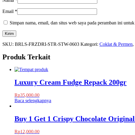
Nama
*
Email
*
Simpan nama, email, dan situs web saya pada peramban ini untuk
SKU:
BRLS-FRZDRI-STR-STW-0603
Kategori:
Coklat & Permen
,
Produk Terkait
Luxury Cream Fudge Repack 200gr
Rp
35,000.00
Baca selengkapnya
Buy 1 Get 1 Crispy Chocolate Original
Rp
12,000.00