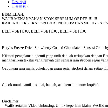
Deskripsi
Ulasan (0)
BISMILLAH,
WAJIB MENANYAKAN STOK SEBELUM ORDER !!!!!!!
KARENA PERGERAKAN BARANG CEPAT KAMI JUGA ADA 
BELI = SETUJU, BELI = SETUJU, BELI = SETUJU
Beryl’s Freeze Dried Strawberry Coated Chocolate – Sensasi Crunchy
Nikmati pengalaman ngemil yang unik dan tak terlupakan dengan Bery
menghasilkan tekstur yang renyah dan sensasi rasa stroberi segar ya
Gabungan rasa manis cokelat dan asam segar stroberi dalam setiap gig
Cocok untuk camilan santai, hadiah, atau teman minum kopi/teh.
Disclaimer:
– Wajib sertakan Video Unboxing: Untuk keperluan klaim, WAJIB me