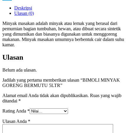
Link
Telegram
Deskripsi
Ulasan (0)
Minyak masakan adalah minyak atau lemak yang berasal dari
pemurnian bagian tumbuhan, hewan, atau dibuat secara sintetik
yang dimurnikan dan biasanya digunakan untuk menggoreng
makanan. Minyak masakan umumnya berbentuk cair dalam suhu
kamar.
Ulasan
Belum ada ulasan.
Jadilah yang pertama memberikan ulasan “BIMOLI MINYAK
GORENG BERMUTU 5LTR”
Alamat email Anda tidak akan dipublikasikan.
Ruas yang wajib
ditandai
*
Rating Anda
*
Ulasan Anda
*