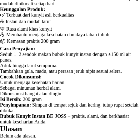
mudah dinikmati setiap hari.
Keunggulan Produk:
🌿 Terbuat dari kunyit asli berkualitas
☕ Instan dan mudah larut
💛 Rasa alami khas kunyit
💪 Membantu menjaga kesehatan dan daya tahan tubuh
📦 Kemasan praktis 200 gram
Cara Penyajian:
Seduh 1–2 sendok makan bubuk kunyit instan dengan ±150 ml air
panas.
Aduk hingga larut sempurna.
Tambahkan gula, madu, atau perasan jeruk nipis sesuai selera.
Cocok Dikonsumsi:
Untuk menjaga kesehatan harian
Sebagai minuman herbal alami
Dikonsumsi hangat atau dingin
Isi Bersih:
200 gram
Penyimpanan:
Simpan di tempat sejuk dan kering, tutup rapat setelah
dibuka.
Bubuk Kunyit Instan BE JOSS
– praktis, alami, dan berkhasiat
untuk keseharian Anda.
Ulasan
Belum ada ulasan.