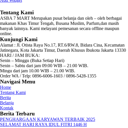
Add Widget
Tentang Kami
ASBA 7 MART Merupakan pusat belanja dan oleh – oleh berbagai
makanan Khas Timur Tengah, Busana Muslim, Parfum,dan masih
banyak lainnya. Kami melayani pemesanan secara offline maupun
online.
Kunjungi Kami
Alamat :
Jl. Otista Raya No.17, RT.6/RW.8, Bidara Cina, Kecamatan
Jatinegara, Kota Jakarta Timur, Daerah Khusus Ibukota Jakarta 13330
HARI / JAM BUKA:
Senin – Minggu (Buka Setiap Hari)
Senin – Sabtu dari jam 09:00 WIB – 21:00 WIB.
Mingu dari jam 10.00 WIB – 21.00 WIB.
Order WA / Telp: 0896-6006-1603 / 0896-5428-1355
Navigasi Menu
Home
Tentang Kami
Berita
Belanja
Kontak
Berita Terbaru
PENGHARGAAN KARYAWAN TERBAIK 2025
SELAMAT HARI RAYA IDUL FITRI 1446 H