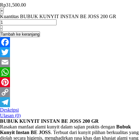
Rp
31,500.00
+
Kuantitas BUBUK KUNYIT INSTAN BE JOSS 200 GR
-
Tambah ke keranjang
Facebook
Twitter
Email
WhatsApp
Pinterest
Copy
Deskripsi
Link
Telegram
Ulasan (0)
BUBUK KUNYIT INSTAN BE JOSS 200 GR
Rasakan manfaat alami kunyit dalam sajian praktis dengan
Bubuk
Kunyit Instan BE JOSS
. Terbuat dari kunyit pilihan berkualitas yang
diolah secara higienis, menghadirkan rasa khas dan khasiat alami yang