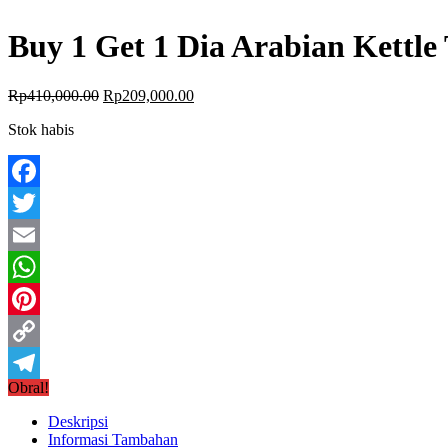
Buy 1 Get 1 Dia Arabian Kettle
Rp
410,000.00
Rp
209,000.00
Stok habis
Facebook
Twitter
Email
WhatsApp
Pinterest
Copy
Obral!
Link
Telegram
Deskripsi
Informasi Tambahan