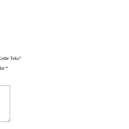
ettle Teko”
dai
*