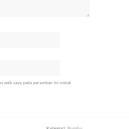
tus web saya pada peramban ini untuk
Kategori:
Bumbu