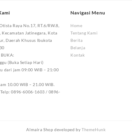
Kami
Navigasi Menu
 Otista Raya No.17, RT.6/RW.8,
Home
, Kecamatan Jatinegara, Kota
Tentang Kami
ur, Daerah Khusus Ibukota
Berita
330
Belanja
M BUKA:
Kontak
ggu (Buka Setiap Hari)
tu dari jam 09:00 WIB – 21:00
jam 10.00 WIB – 21.00 WIB.
Telp: 0896-6006-1603 / 0896-
Almaira Shop developed by
ThemeHunk