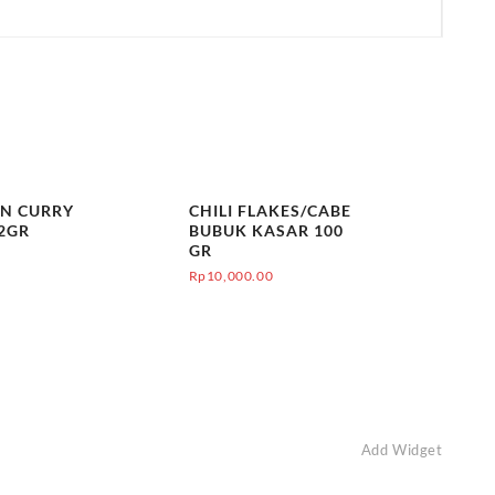
AN CURRY
CHILI FLAKES/CABE
2GR
BUBUK KASAR 100
GR
Rp
10,000.00
Add Widget