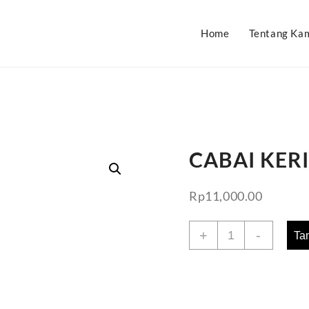
Home
Tentang Ka
CABAI KER
Rp
11,000.00
Kuantitas
+
-
Ta
CABAI
KERING
100
GR