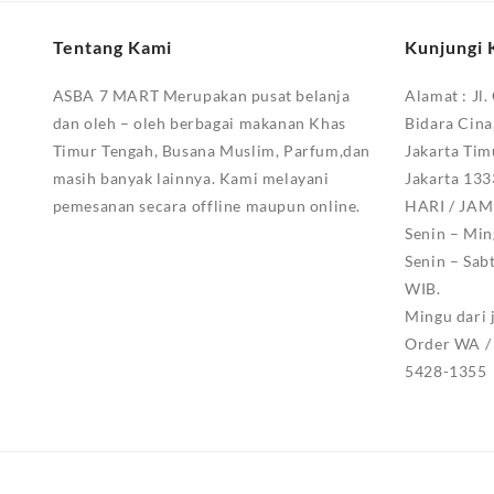
Tentang Kami
Kunjungi 
ASBA 7 MART Merupakan pusat belanja
Alamat :
Jl.
dan oleh – oleh berbagai makanan Khas
Bidara Cina
Timur Tengah, Busana Muslim, Parfum,dan
Jakarta Tim
masih banyak lainnya. Kami melayani
Jakarta 13
pemesanan secara offline maupun online.
HARI / JA
Senin – Min
Senin – Sab
WIB.
Mingu dari 
Order WA / 
5428-1355