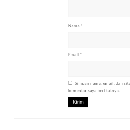
Nama
*
Email
*
Simpan nama, email, dan si
komentar saya berikutnya.