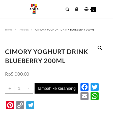
Skip
to
0
content
Home
Produk
CIMORY YOGHURT DRINK BLUEBERRY 200ML
CIMORY YOGHURT DRINK
BLUEBERRY 200ML
Rp
5,000.00
Faceb
Twi
Kuantitas
+
-
Tambah ke keranjang
CIMORY
Email
Wh
YOGHURT
Pinterest
Copy
Telegram
DRINK
BLUEBERRY