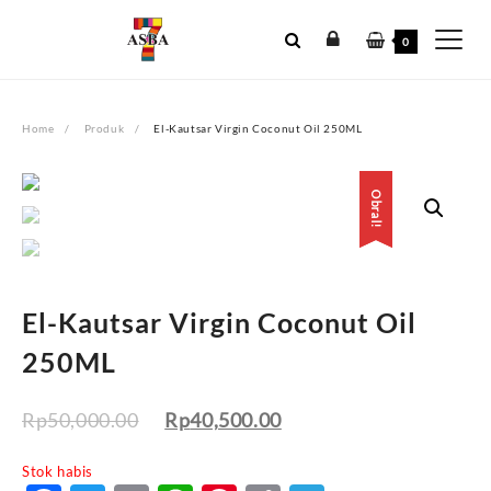
Skip
to
0
content
Home
Produk
El-Kautsar Virgin Coconut Oil 250ML
Obral!
Obral!
El-Kautsar Virgin Coconut Oil
250ML
Rp
50,000.00
Rp
40,500.00
Stok habis