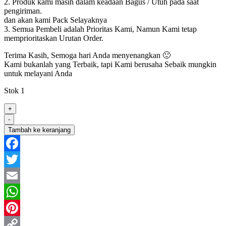
2. Produk kami masih dalam keadaan Bagus / Utuh pada saat
pengiriman.
dan akan kami Pack Selayaknya
3. Semua Pembeli adalah Prioritas Kami, Namun Kami tetap
memprioritaskan Urutan Order.
Terima Kasih, Semoga hari Anda menyenangkan 🙂
Kami bukanlah yang Terbaik, tapi Kami berusaha Sebaik mungkin
untuk melayani Anda
Stok 1
+
-
Tambah ke keranjang
Facebook
Twitter
Email
WhatsApp
Pinterest