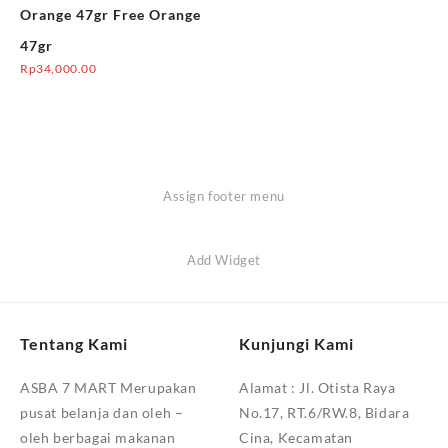
Orange 47gr Free Orange
47gr
Rp
34,000.00
Assign footer menu
Add Widget
Tentang Kami
Kunjungi Kami
ASBA 7 MART Merupakan
Alamat :
Jl. Otista Raya
pusat belanja dan oleh –
No.17, RT.6/RW.8, Bidara
oleh berbagai makanan
Cina, Kecamatan