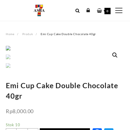
Skip
to
0
content
Home
Produk
Emi Cup Cake Double Chocolate 40gr
Emi Cup Cake Double Chocolate
40gr
Rp
8,000.00
Stok 10