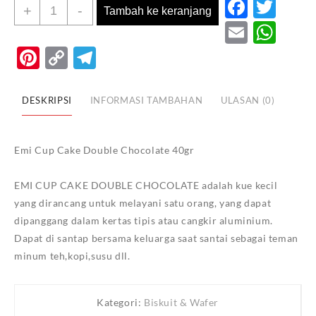
Faceb
Twi
Kuantitas
+
-
Tambah ke keranjang
Emi
Email
Wh
Cup
Pinterest
Copy
Telegram
Cake
Link
Double
Chocolate
DESKRIPSI
INFORMASI TAMBAHAN
ULASAN (0)
40gr
Emi Cup Cake Double Chocolate 40gr
EMI CUP CAKE DOUBLE CHOCOLATE adalah kue kecil
yang dirancang untuk melayani satu orang, yang dapat
dipanggang dalam kertas tipis atau cangkir aluminium.
Dapat di santap bersama keluarga saat santai sebagai teman
minum teh,kopi,susu dll.
Kategori:
Biskuit & Wafer