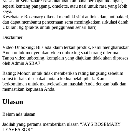
Masakan Sehari-hari: Bisa ditambahkan pada berbagai hidangan,
seperti kentang panggang, omelette, atau nasi untuk rasa yang lebih
kaya.
Kesehatan: Rosemary dikenal memiliki sifat antioksidan, antibakteri,
dan dapat membantu pencernaan serta meningkatkan sirkulasi darah.
Ukuran: 8g (praktis untuk penggunaan sehari-hari)
Disclaimer:
Video Unboxing: Bila ada klaim terkait produk, kami mengharuskan
Anda untuk menyertakan video unboxing saat barang diterima.
Tanpa video unboxing, komplain yang diajukan tidak akan diproses
oleh Admin ASBA7.
Rating: Mohon untuk tidak memberikan rating langsung sebelum
solusi terbaik disepakati antara kedua belah pihak. Kami
berkomitmen untuk menyelesaikan masalah Anda dengan baik dan
memastikan kepuasan Anda.
Ulasan
Belum ada ulasan.
Jadilah yang pertama memberikan ulasan “JAYS ROSEMARY
LEAVES 8GR”