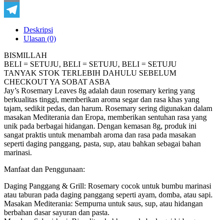
Copy
Link
Telegram
Deskripsi
Ulasan (0)
BISMILLAH
BELI = SETUJU, BELI = SETUJU, BELI = SETUJU
TANYAK STOK TERLEBIH DAHULU SEBELUM
CHECKOUT YA SOBAT ASBA
Jay’s Rosemary Leaves 8g adalah daun rosemary kering yang
berkualitas tinggi, memberikan aroma segar dan rasa khas yang
tajam, sedikit pedas, dan harum. Rosemary sering digunakan dalam
masakan Mediterania dan Eropa, memberikan sentuhan rasa yang
unik pada berbagai hidangan. Dengan kemasan 8g, produk ini
sangat praktis untuk menambah aroma dan rasa pada masakan
seperti daging panggang, pasta, sup, atau bahkan sebagai bahan
marinasi.
Manfaat dan Penggunaan:
Daging Panggang & Grill: Rosemary cocok untuk bumbu marinasi
atau taburan pada daging panggang seperti ayam, domba, atau sapi.
Masakan Mediterania: Sempurna untuk saus, sup, atau hidangan
berbahan dasar sayuran dan pasta.