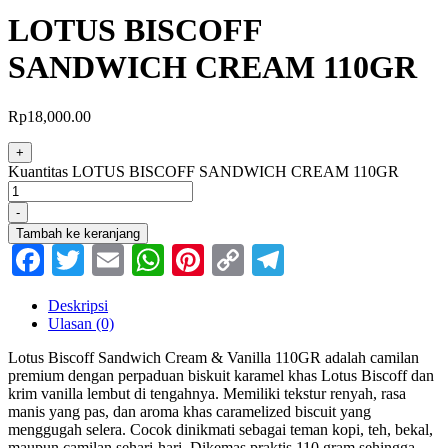
LOTUS BISCOFF
SANDWICH CREAM 110GR
Rp
18,000.00
+
Kuantitas LOTUS BISCOFF SANDWICH CREAM 110GR
-
Tambah ke keranjang
Facebook
Twitter
Email
WhatsApp
Pinterest
Copy
Telegram
Link
Deskripsi
Ulasan (0)
Lotus Biscoff Sandwich Cream & Vanilla 110GR adalah camilan
premium dengan perpaduan biskuit karamel khas Lotus Biscoff dan
krim vanilla lembut di tengahnya. Memiliki tekstur renyah, rasa
manis yang pas, dan aroma khas caramelized biscuit yang
menggugah selera. Cocok dinikmati sebagai teman kopi, teh, bekal,
maupun camilan sehari-hari. Dikemas praktis 110 gram sehingga