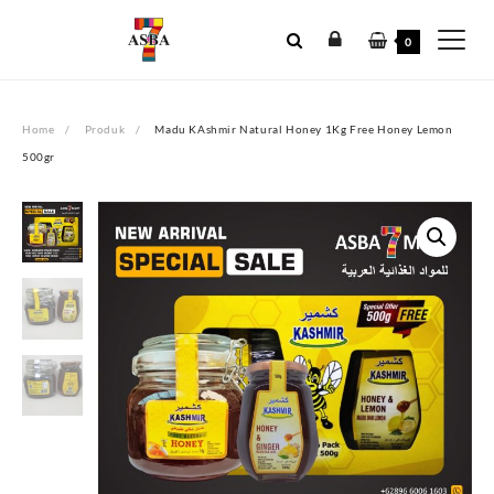
Skip
to
0
content
Home
Produk
Madu KAshmir Natural Honey 1Kg Free Honey Lemon
500gr