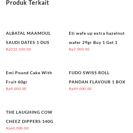
Produk Terkait
ALBATAL MAAMOUL
Eti wafe up extra hazelnut
SAUDI DATES 1 DUS
wafer 29gr Buy 1 Get 1
Rp
522,100.00
Rp
7,000.00
Emi Pound Cake With
FUDO SWISS ROLL
Fruit 60gr
PANDAN FLAVOUR 1 BOX
Rp
9,000.00
Rp
49,000.00
THE LAUGHING COW
CHEEZ DIPPERS 140G
Rp
60,000.00