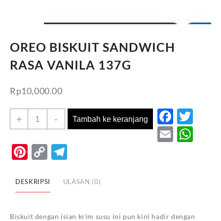
OREO BISKUIT SANDWICH
RASA VANILA 137G
Rp
10,000.00
Faceb
Twi
Kuantitas
+
-
Tambah ke keranjang
OREO
Email
Wh
BISKUIT
Pinterest
Copy
Telegram
SANDWICH
Link
RASA
VANILA
DESKRIPSI
ULASAN (0)
137G
Biskuit dengan isian krim susu ini pun kini hadir dengan