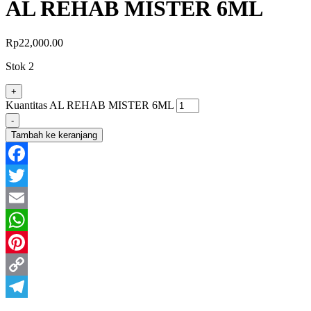
AL REHAB MISTER 6ML
Rp
22,000.00
Stok 2
+
Kuantitas AL REHAB MISTER 6ML
-
Tambah ke keranjang
Facebook
Twitter
Email
WhatsApp
Pinterest
Copy
Link
Telegram