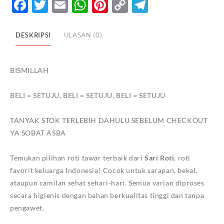
Facebook
Twitter
Email
WhatsApp
Pinterest
Copy
Telegram
Link
DESKRIPSI
ULASAN (0)
BISMILLAH
BELI = SETUJU, BELI = SETUJU, BELI = SETUJU
TANYAK STOK TERLEBIH DAHULU SEBELUM CHECKOUT
YA SOBAT ASBA
Temukan pilihan roti tawar terbaik dari
Sari Roti
, roti
favorit keluarga Indonesia! Cocok untuk sarapan, bekal,
ataupun camilan sehat sehari-hari. Semua varian diproses
secara higienis dengan bahan berkualitas tinggi dan tanpa
pengawet.