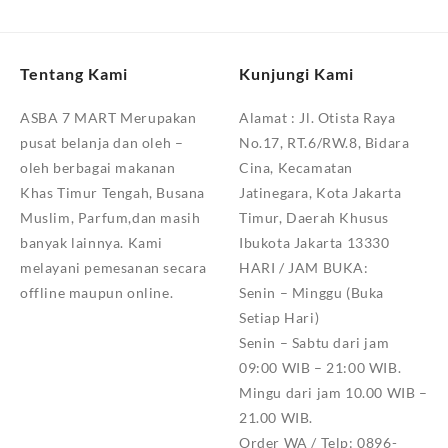
Tentang Kami
Kunjungi Kami
ASBA 7 MART Merupakan
Alamat :
Jl. Otista Raya
pusat belanja dan oleh –
No.17, RT.6/RW.8, Bidara
oleh berbagai makanan
Cina, Kecamatan
Khas Timur Tengah, Busana
Jatinegara, Kota Jakarta
Muslim, Parfum,dan masih
Timur, Daerah Khusus
banyak lainnya. Kami
Ibukota Jakarta 13330
melayani pemesanan secara
HARI / JAM BUKA:
offline maupun online.
Senin – Minggu (Buka
Setiap Hari)
Senin – Sabtu dari jam
09:00 WIB – 21:00 WIB.
Mingu dari jam 10.00 WIB –
21.00 WIB.
Order WA / Telp: 0896-