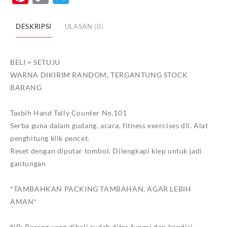
Link
COUNTER
NO.101
DESKRIPSI
ULASAN (0)
BELI = SETUJU
WARNA DIKIRIM RANDOM, TERGANTUNG STOCK
BARANG
Tasbih Hand Tally Counter No.101
Serba guna dalam gudang, acara, fitness exercises dll. Alat
penghitung klik pencet.
Reset dengan diputar tombol. Dilengkapi klep untuk jadi
gantungan
*TAMBAHKAN PACKING TAMBAHAN, AGAR LEBIH
AMAN*
NB: Barang yang dibeli sudah dites fungsi dan kondisi