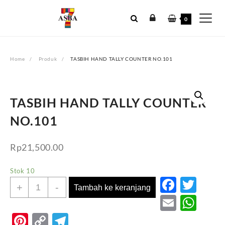
Skip
to
0
content
Home
Produk
TASBIH HAND TALLY COUNTER NO.101
TASBIH HAND TALLY COUNTER
NO.101
Rp
21,500.00
Stok 10
Faceb
Twi
Kuantitas
+
-
Tambah ke keranjang
TASBIH
Email
Wh
HAND
Pinterest
Copy
Telegram
TALLY