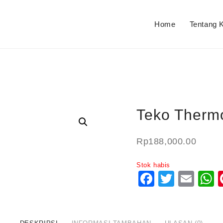
Home
Tentang 
Teko Thermo
Rp
188,000.00
Stok habis
Faceboo
Twitte
Ema