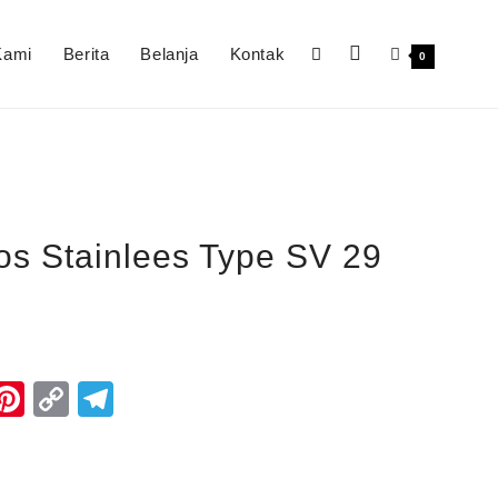
Kami
Berita
Belanja
Kontak
0
s Stainlees Type SV 29
k
r
il
WhatsApp
Pinterest
Copy
Telegram
Link