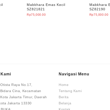
il
Mabkhara Emas Kecil
Mabkhara E
SZ821821
SZ82190
Rp
75,000.00
Rp
75,000.00
 Kami
Navigasi Menu
. Otista Raya No.17,
Home
 Bidara Cina, Kecamatan
Tentang Kami
 Kota Jakarta Timur, Daerah
Berita
kota Jakarta 13330
Belanja
 BUKA:
Kontak