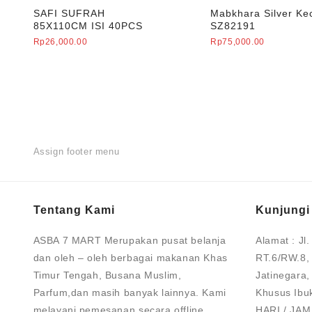
SAFI SUFRAH
Mabkhara Silver Kec
85X110CM ISI 40PCS
SZ82191
Rp
26,000.00
Rp
75,000.00
Assign footer menu
Tentang Kami
Kunjungi
ASBA 7 MART Merupakan pusat belanja
Alamat :
Jl
dan oleh – oleh berbagai makanan Khas
RT.6/RW.8,
Timur Tengah, Busana Muslim,
Jatinegara,
Parfum,dan masih banyak lainnya. Kami
Khusus Ibu
melayani pemesanan secara offline
HARI / JAM