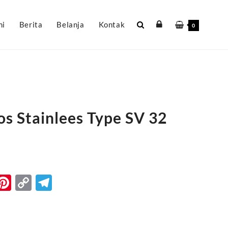
mi
Berita
Belanja
Kontak
0
s Stainlees Type SV 32
k
r
il
WhatsApp
Pinterest
Copy
Telegram
Link