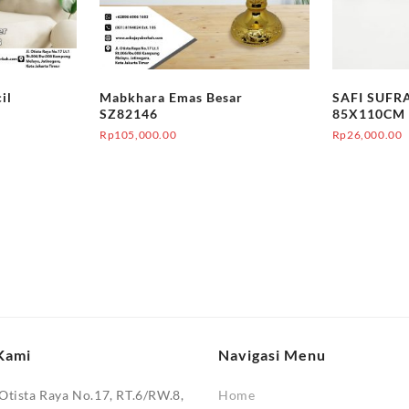
il
Mabkhara Emas Besar
SAFI SUFR
SZ82146
85X110CM 
Rp
105,000.00
Rp
26,000.00
Kami
Navigasi Menu
 Otista Raya No.17, RT.6/RW.8,
Home