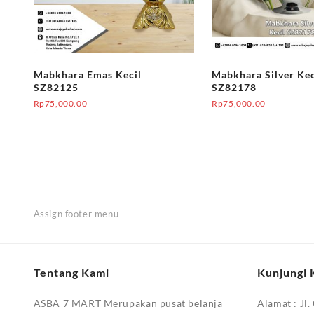
Mabkhara Emas Kecil
Mabkhara Silver Kec
SZ82125
SZ82178
Rp
75,000.00
Rp
75,000.00
Assign footer menu
Tentang Kami
Kunjungi 
ASBA 7 MART Merupakan pusat belanja
Alamat :
Jl.