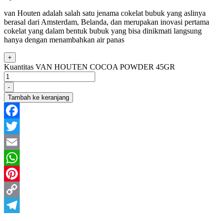
van Houten adalah salah satu jenama cokelat bubuk yang aslinya
berasal dari Amsterdam, Belanda, dan merupakan inovasi pertama
cokelat yang dalam bentuk bubuk yang bisa dinikmati langsung
hanya dengan menambahkan air panas
+
Kuantitas VAN HOUTEN COCOA POWDER 45GR
-
Tambah ke keranjang
Facebook
Twitter
Email
WhatsApp
Pinterest
Copy
Link
Telegram