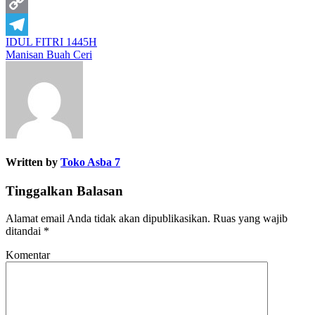
Pinterest
Copy
IDUL FITRI 1445H
Link
Telegram
Manisan Buah Ceri
Navigasi
pos
Written by
Toko Asba 7
Tinggalkan Balasan
Alamat email Anda tidak akan dipublikasikan.
Ruas yang wajib
ditandai
*
Komentar