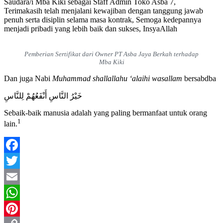
Saudara/i Mba Kiki sebagai Staff Admin Toko Asba 7,
Terimakasih telah menjalani kewajiban dengan tanggung jawab
penuh serta disiplin selama masa kontrak, Semoga kedepannya
menjadi pribadi yang lebih baik dan sukses, InsyaAllah
Pemberian Sertifikat dari Owner PT Asba Jaya Berkah terhadap
Mba Kiki
Dan juga Nabi
Muhammad shallallahu ‘alaihi wasallam
bersabdba
خَيْرُ النَّاسِ أَنْفَعُهُمْ لِلنَّاسِ
Sebaik-baik manusia adalah yang paling bermanfaat untuk orang
1
lain.
Facebook
Twitter
Email
WhatsApp