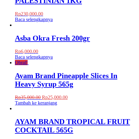
PALESTINIAN 1KG
Rp
230,000.00
Baca selengkapnya
Asba Okra Fresh 200gr
Rp
6,000.00
Baca selengkapnya
Obral!
Ayam Brand Pineapple Slices In
Heavy Syrup 565g
Rp
35,000.00
Rp
25,000.00
Tambah ke keranjang
AYAM BRAND TROPICAL FRUIT
COCKTAIL 565G