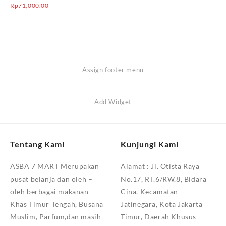
Rp
71,000.00
Assign footer menu
Add Widget
Tentang Kami
Kunjungi Kami
ASBA 7 MART Merupakan
Alamat :
Jl. Otista Raya
pusat belanja dan oleh –
No.17, RT.6/RW.8, Bidara
oleh berbagai makanan
Cina, Kecamatan
Khas Timur Tengah, Busana
Jatinegara, Kota Jakarta
Muslim, Parfum,dan masih
Timur, Daerah Khusus