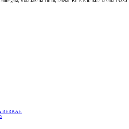
Jatinegara, Kota Jakarta Timur, Daerah Khusus Ibukota Jakarta 13330
A BERKAH
5