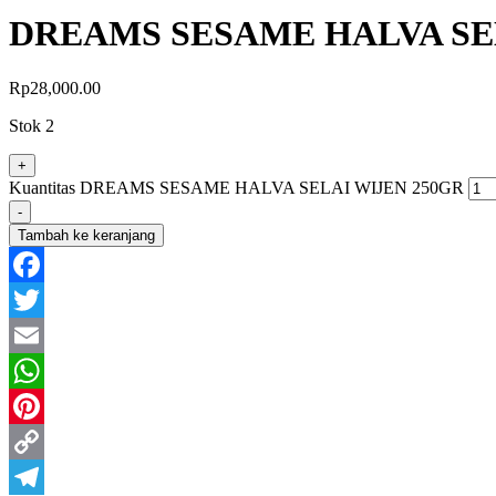
DREAMS SESAME HALVA SE
Rp
28,000.00
Stok 2
+
Kuantitas DREAMS SESAME HALVA SELAI WIJEN 250GR
-
Tambah ke keranjang
Facebook
Twitter
Email
WhatsApp
Pinterest
Copy