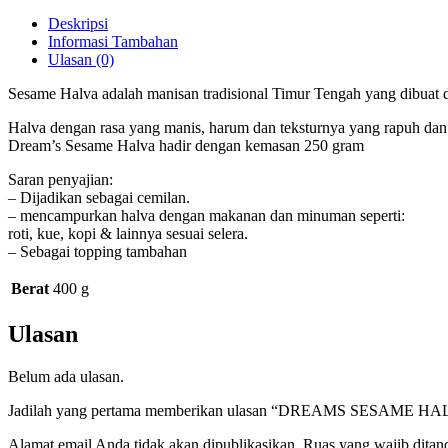
Link
Telegram
Deskripsi
Informasi Tambahan
Ulasan (0)
Sesame Halva adalah manisan tradisional Timur Tengah yang dibuat den
Halva dengan rasa yang manis, harum dan teksturnya yang rapuh da
Dream’s Sesame Halva hadir dengan kemasan 250 gram
Saran penyajian:
– Dijadikan sebagai cemilan.
– mencampurkan halva dengan makanan dan minuman seperti:
roti, kue, kopi & lainnya sesuai selera.
– Sebagai topping tambahan
Berat
400 g
Ulasan
Belum ada ulasan.
Jadilah yang pertama memberikan ulasan “DREAMS SESAME H
Alamat email Anda tidak akan dipublikasikan.
Ruas yang wajib ditan