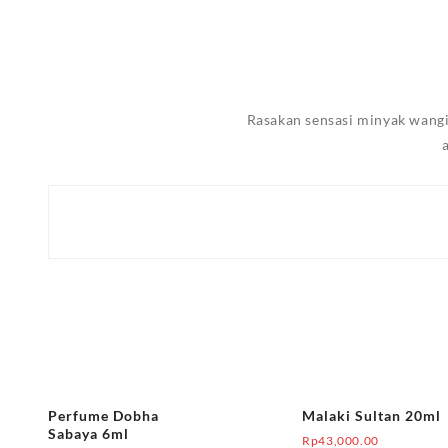
Rasakan sensasi minyak wang
Perfume Dobha
Malaki Sultan 20ml
Sabaya 6ml
Rp
43,000.00