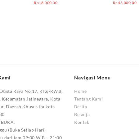
Rp
18,000.00
Rp
43,000.00
Kami
Navigasi Menu
 Otista Raya No.17, RT.6/RW.8,
Home
, Kecamatan Jatinegara, Kota
Tentang Kami
ur, Daerah Khusus Ibukota
Berita
330
Belanja
M BUKA:
Kontak
ggu (Buka Setiap Hari)
tu dari jam 09:00 WIB – 21:00