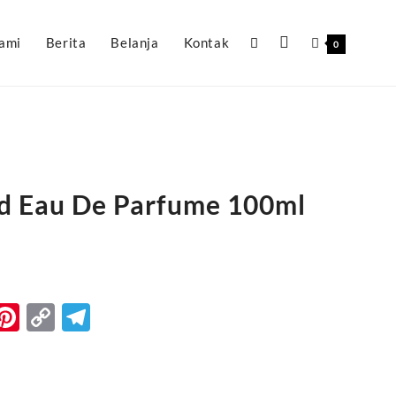
ami
Berita
Belanja
Kontak
0
d Eau De Parfume 100ml
k
r
il
WhatsApp
Pinterest
Copy
Telegram
Link