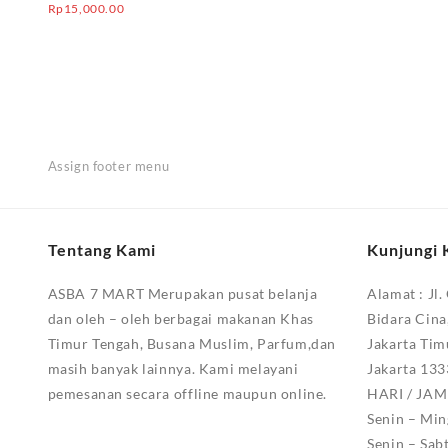
Rp
15,000.00
Assign footer menu
Tentang Kami
Kunjungi 
ASBA 7 MART Merupakan pusat belanja
Alamat :
Jl.
dan oleh – oleh berbagai makanan Khas
Bidara Cina
Timur Tengah, Busana Muslim, Parfum,dan
Jakarta Tim
masih banyak lainnya. Kami melayani
Jakarta 13
pemesanan secara offline maupun online.
HARI / JA
Senin – Min
Senin – Sab