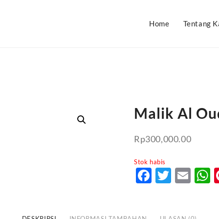
Home
Tentang K
Malik Al Ou
Rp
300,000.00
Stok habis
Faceboo
Twitte
Ema
DESKRIPSI
INFORMASI TAMBAHAN
ULASAN (0)