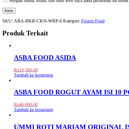
Simpan nama, email, dan situs web saya pada peramban ini untuk
SKU:
ABA-BKR-CKN-WRP-6
Kategori:
Frozen Food
Produk Terkait
ASBA FOOD ASIDA
Rp
18,500.00
Tambah ke keranjang
ASBA FOOD ROGUT AYAM ISI 10 P
Rp
46,000.00
Tambah ke keranjang
UMMI ROTI MARIAM ORIGINAL IS