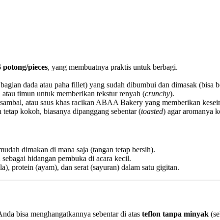
6 potong/pieces
, yang membuatnya praktis untuk berbagi.
gian dada atau paha fillet) yang sudah dibumbui dan dimasak (bisa b
 atau timun untuk memberikan tekstur renyah (
crunchy
).
sambal, atau saus khas racikan ABAA Bakery yang memberikan keseimb
 tetap kokoh, biasanya dipanggang sebentar (
toasted
) agar aromanya k
dah dimakan di mana saja (tangan tetap bersih).
u sebagai hidangan pembuka di acara kecil.
), protein (ayam), dan serat (sayuran) dalam satu gigitan.
Anda bisa menghangatkannya sebentar di atas
teflon tanpa minyak
(se