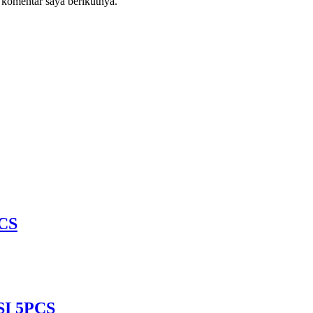
 komentar saya berikutnya.
CS
I 5PCS