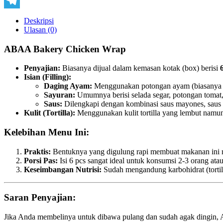
Copy
Link
Telegram
Deskripsi
Ulasan (0)
ABAA Bakery Chicken Wrap
Penyajian:
Biasanya dijual dalam kemasan kotak (box) berisi
Isian (Filling):
Daging Ayam:
Menggunakan potongan ayam (biasanya ba
Sayuran:
Umumnya berisi selada segar, potongan tomat,
Saus:
Dilengkapi dengan kombinasi saus mayones, saus 
Kulit (Tortilla):
Menggunakan kulit tortilla yang lembut namun
Kelebihan Menu Ini:
Praktis:
Bentuknya yang digulung rapi membuat makanan ini mu
Porsi Pas:
Isi 6 pcs sangat ideal untuk konsumsi 2-3 orang ata
Keseimbangan Nutrisi:
Sudah mengandung karbohidrat (tortilla
Saran Penyajian:
Jika Anda membelinya untuk dibawa pulang dan sudah agak dingin, 