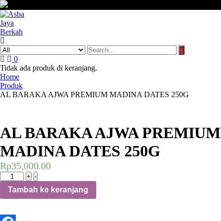
Skip
to
content
0
Tidak ada produk di keranjang.
Home
Produk
AL BARAKA AJWA PREMIUM MADINA DATES 250G
AL BARAKA AJWA PREMIUM
MADINA DATES 250G
Rp
35,000.00
Kuantitas
+
-
AL
Tambah ke keranjang
BARAKA
AJWA
PREMIUM
MADINA