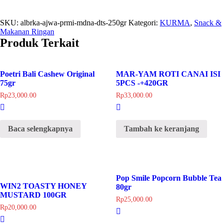
SKU:
albrka-ajwa-prmi-mdna-dts-250gr
Kategori:
KURMA
,
Snack &
Makanan Ringan
Produk Terkait
Poetri Bali Cashew Original
MAR-YAM ROTI CANAI ISI
75gr
5PCS -+420GR
Rp
23,000.00
Rp
33,000.00
Baca selengkapnya
Tambah ke keranjang
Pop Smile Popcorn Bubble Tea
WIN2 TOASTY HONEY
80gr
MUSTARD 100GR
Rp
25,000.00
Rp
20,000.00