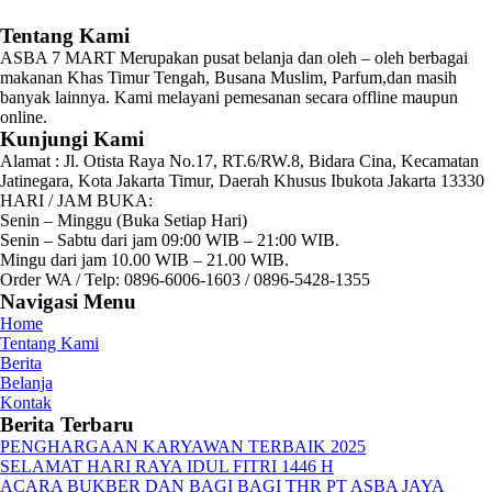
Tentang Kami
ASBA 7 MART Merupakan pusat belanja dan oleh – oleh berbagai
makanan Khas Timur Tengah, Busana Muslim, Parfum,dan masih
banyak lainnya. Kami melayani pemesanan secara offline maupun
online.
Kunjungi Kami
Alamat :
Jl. Otista Raya No.17, RT.6/RW.8, Bidara Cina, Kecamatan
Jatinegara, Kota Jakarta Timur, Daerah Khusus Ibukota Jakarta 13330
HARI / JAM BUKA:
Senin – Minggu (Buka Setiap Hari)
Senin – Sabtu dari jam 09:00 WIB – 21:00 WIB.
Mingu dari jam 10.00 WIB – 21.00 WIB.
Order WA / Telp: 0896-6006-1603 / 0896-5428-1355
Navigasi Menu
Home
Tentang Kami
Berita
Belanja
Kontak
Berita Terbaru
PENGHARGAAN KARYAWAN TERBAIK 2025
SELAMAT HARI RAYA IDUL FITRI 1446 H
ACARA BUKBER DAN BAGI BAGI THR PT ASBA JAYA