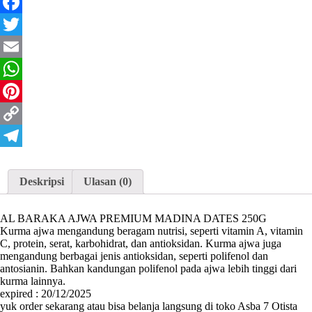
DATES
Facebook
250G
Twitter
Email
WhatsApp
Pinterest
Copy
Link
Telegram
Deskripsi
Ulasan (0)
AL BARAKA AJWA PREMIUM MADINA DATES 250G
Kurma ajwa mengandung beragam nutrisi, seperti vitamin A, vitamin
C, protein, serat, karbohidrat, dan antioksidan. Kurma ajwa juga
mengandung berbagai jenis antioksidan, seperti polifenol dan
antosianin. Bahkan kandungan polifenol pada ajwa lebih tinggi dari
kurma lainnya.
expired : 20/12/2025
yuk order sekarang atau bisa belanja langsung di toko Asba 7 Otista