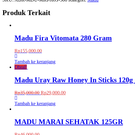
Produk Terkait
Madu Fira Vitomata 280 Gram
Rp
155,000.00
Tambah ke keranjang
Obral!
Madu Uray Raw Honey In Sticks 120g ( 
Rp
35,000.00
Rp
29,000.00
Tambah ke keranjang
MADU MARAI SEHATAK 125GR
Rp
46,000.00