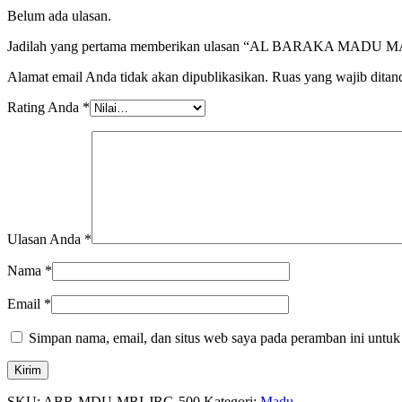
Belum ada ulasan.
Jadilah yang pertama memberikan ulasan “AL BARAKA MADU 
Alamat email Anda tidak akan dipublikasikan.
Ruas yang wajib ditan
Rating Anda
*
Ulasan Anda
*
Nama
*
Email
*
Simpan nama, email, dan situs web saya pada peramban ini untuk
SKU:
ABR-MDU-MRI-JRG-500
Kategori:
Madu