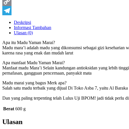
Pinterest
Copy
Link
Telegram
Deskripsi
Informasi Tambahan
Ulasan (0)
Apa itu Madu Yaman Marai?
Madu mara’i adalah madu yang dikonsumsi sebagai gizi keseharian 
karena rasa yang enak dan mudah larut
Apa manfaat Madu Yaman Marai?
Manfaat madu Mara’i Selain kandungan antioksidan yang lebih tinggi,
pernafasan, gangguan pencernaan, panyakit mata
Madu marai yang bagus Merk apa?
Salah satu madu terbaik yang dijual Di Toko Asba 7, yaitu Al Barak
Dan yang paling terpenting telah Lulus Uji BPOM! jadi tidak perlu di
Berat
600 g
Ulasan