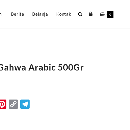
mi
Berita
Belanja
Kontak
0
 Gahwa Arabic 500Gr
k
r
il
WhatsApp
Pinterest
Copy
Telegram
Link