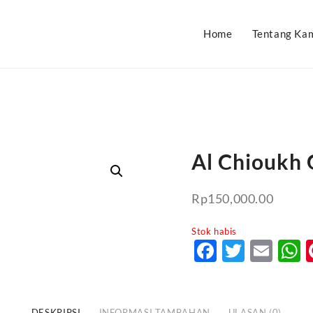
Home
Tentang Ka
Al Chioukh
Rp
150,000.00
Stok habis
Faceboo
Twitte
Ema
DESKRIPSI
INFORMASI TAMBAHAN
ULASAN (0)