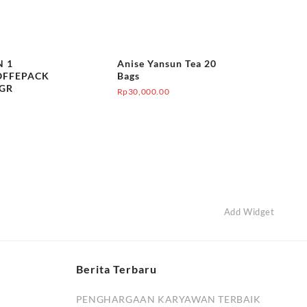
N 1
Anise Yansun Tea 20
OFFEPACK
Bags
 GR
Rp
30,000.00
0
Add Widget
Berita Terbaru
PENGHARGAAN KARYAWAN TERBAIK