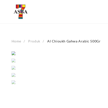
Skip
to
content
Home
Produk
Al Chioukh Gahwa Arabic 500Gr