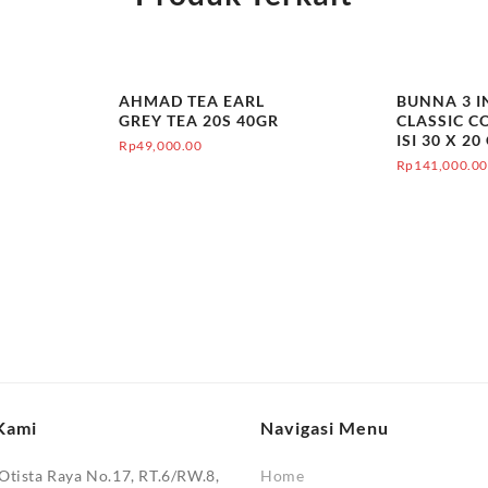
AHMAD TEA EARL
BUNNA 3 I
GREY TEA 20S 40GR
CLASSIC C
ISI 30 X 20
Rp
49,000.00
Rp
141,000.0
Kami
Navigasi Menu
 Otista Raya No.17, RT.6/RW.8,
Home