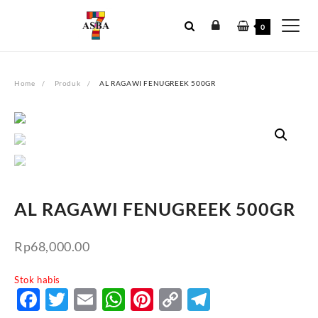
Skip
to
0
content
Home
Produk
AL RAGAWI FENUGREEK 500GR
AL RAGAWI FENUGREEK 500GR
Rp
68,000.00
Stok habis
Facebook
Twitter
Email
WhatsApp
Pinterest
Copy
Telegram