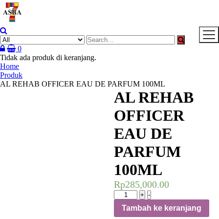
Skip
to
content
0
Tidak ada produk di keranjang.
Home
Produk
AL REHAB OFFICER EAU DE PARFUM 100ML
AL REHAB
OFFICER
EAU DE
PARFUM
100ML
Rp
285,000.00
Kuantitas
+
-
AL
Tambah ke keranjang
REHAB