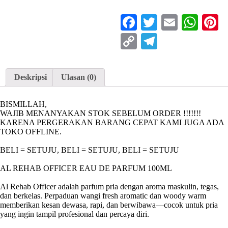
OFFICER
EAU
Facebook
Twitter
Email
Wha
P
DE
PARFUM
Copy
Telegram
100ML
Link
Deskripsi
Ulasan (0)
BISMILLAH,
WAJIB MENANYAKAN STOK SEBELUM ORDER !!!!!!!
KARENA PERGERAKAN BARANG CEPAT KAMI JUGA ADA
TOKO OFFLINE.
BELI = SETUJU, BELI = SETUJU, BELI = SETUJU
AL REHAB OFFICER EAU DE PARFUM 100ML
Al Rehab Officer adalah parfum pria dengan aroma maskulin, tegas,
dan berkelas. Perpaduan wangi fresh aromatic dan woody warm
memberikan kesan dewasa, rapi, dan berwibawa—cocok untuk pria
yang ingin tampil profesional dan percaya diri.