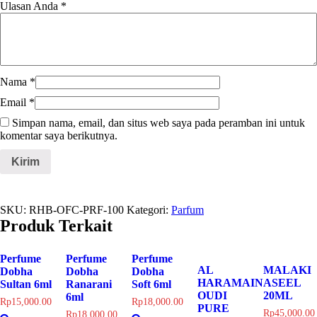
Ulasan Anda
*
Nama
*
Email
*
Simpan nama, email, dan situs web saya pada peramban ini untuk
komentar saya berikutnya.
SKU:
RHB-OFC-PRF-100
Kategori:
Parfum
Produk Terkait
Perfume
Perfume
Perfume
AL
MALAKI
Dobha
Dobha
Dobha
HARAMAIN
ASEEL
Sultan 6ml
Ranarani
Soft 6ml
OUDI
20ML
6ml
Rp
15,000.00
Rp
18,000.00
PURE
Rp
45,000.00
Rp
18,000.00