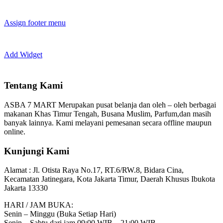
Assign footer menu
Add Widget
Tentang Kami
ASBA 7 MART Merupakan pusat belanja dan oleh – oleh berbagai
makanan Khas Timur Tengah, Busana Muslim, Parfum,dan masih
banyak lainnya. Kami melayani pemesanan secara offline maupun
online.
Kunjungi Kami
Alamat :
Jl. Otista Raya No.17, RT.6/RW.8, Bidara Cina,
Kecamatan Jatinegara, Kota Jakarta Timur, Daerah Khusus Ibukota
Jakarta 13330
HARI / JAM BUKA:
Senin – Minggu (Buka Setiap Hari)
Senin – Sabtu dari jam 09:00 WIB – 21:00 WIB.