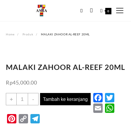
Skip
to
0
content
Home
Produk
MALAKI ZAHOOR AL-REEF 20ML
MALAKI ZAHOOR AL-REEF 20ML
Rp
45,000.00
Faceb
Twi
Kuantitas
+
-
Tambah ke keranjang
MALAKI
Email
Wh
ZAHOOR
Pinterest
Copy
Telegram
AL-
Link
REEF