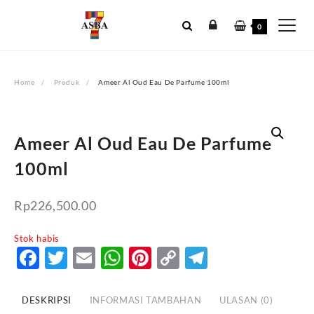
Skip
to
0
content
Home
Produk
Ameer Al Oud Eau De Parfume 100ml
Ameer Al Oud Eau De Parfume
100ml
Rp
226,500.00
Stok habis
Facebook
Twitter
Email
WhatsApp
Pinterest
Copy
Telegram
Link
DESKRIPSI
INFORMASI TAMBAHAN
ULASAN (0)