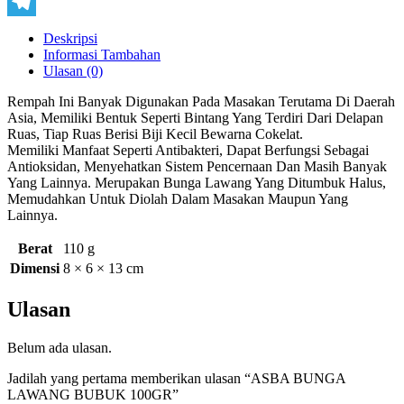
Copy
Link
Telegram
Deskripsi
Informasi Tambahan
Ulasan (0)
Rempah Ini Banyak Digunakan Pada Masakan Terutama Di Daerah
Asia, Memiliki Bentuk Seperti Bintang Yang Terdiri Dari Delapan
Ruas, Tiap Ruas Berisi Biji Kecil Bewarna Cokelat.
Memiliki Manfaat Seperti Antibakteri, Dapat Berfungsi Sebagai
Antioksidan, Menyehatkan Sistem Pencernaan Dan Masih Banyak
Yang Lainnya. Merupakan Bunga Lawang Yang Ditumbuk Halus,
Memudahkan Untuk Diolah Dalam Masakan Maupun Yang
Lainnya.
Berat
110 g
Dimensi
8 × 6 × 13 cm
Ulasan
Belum ada ulasan.
Jadilah yang pertama memberikan ulasan “ASBA BUNGA
LAWANG BUBUK 100GR”